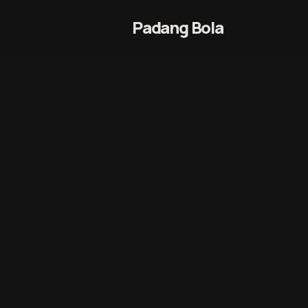
Langkau ke kandungan
Padang Bola